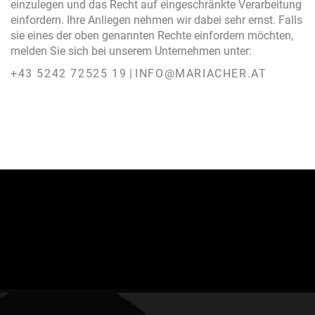
einzulegen und das Recht auf eingeschränkte Verarbeitung
einfordern. Ihre Anliegen nehmen wir dabei sehr ernst. Falls
sie eines der oben genannten Rechte einfordern möchten,
melden Sie sich bei unserem Unternehmen unter:
+43 5242 72525 19
|
INFO@MARIACHER.AT