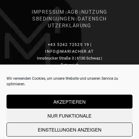
IMPRESSUM
AGB
NUTZUNG
|
|
SBEDINGUNGEN
DATENSCH
|
UTZERKLÄRUNG
+43 5242 72525 19
|
INFO@MARIACHER.AT
Innsbrucker Straße 3 | 6130 Schwaz |
Österreich
Wir verwenden Cookies, um unsere Website und unseren Service zu
optimieren.
© 2019 Mariacher Real Estate Immobilien GmbH
AKZEPTIEREN
NUR FUNKTIONALE
EINSTELLUNGEN ANZEIGEN